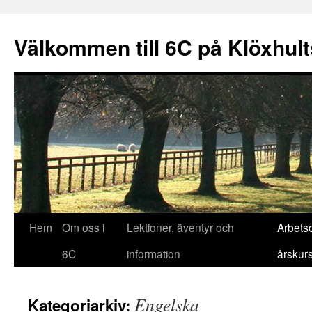
Välkommen till 6C på Klöxhul
Hoppa
Hem
Om oss i
Lektioner, äventyr och
Arbets
till
6C
information
årskur
innehåll
Engelska
Kategoriarkiv: