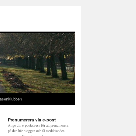
asenklubben
Prenumerera via e-post
Ange din e-postadress för att prenumerera
på den här bloggen och få meddelanden