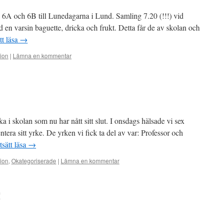
6A och 6B till Lunedagarna i Lund. Samling 7.20 (!!!) vid
 en varsin baguette, dricka och frukt. Detta får de av skolan och
tt läsa
→
tion
|
Lämna en kommentar
a i skolan som nu har nått sitt slut. I onsdags hälsade vi sex
ntera sitt yrke. De yrken vi fick ta del av var: Professor och
tsätt läsa
→
tion
,
Okategoriserade
|
Lämna en kommentar
!