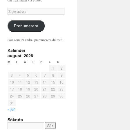
om nya inlägg via e-post.
E-
postadress
Prenumerera
Gör som 29 andra, prenumerera du med.
Kalender
augusti 2026
M
T
O
T
F
L
S
1
2
3
4
5
6
7
8
9
10
11
12
13
14
15
16
17
18
19
20
21
22
23
24
25
26
27
28
29
30
31
« jun
Sökruta