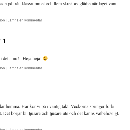
jade på från klassrummet och flera skrek av glädje när laget vann.
tion
|
Lämna en kommentar
 1
i detta nu! Heja heja!
tion
|
Lämna en kommentar
t där hemma. Här kör vi på i vanlig takt. Veckorna springer förbi
. Det börjar bli ljusare och ljusare ute och det känns välbehövligt.
tion
|
Lämna en kommentar