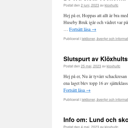
Postat den
2 juni, 2023
av
kloxhultc
Hej på er, Hoppas att allt är bra me
Huseby Bruk igår och vädret var på
…
Fortsätt läsa
→
Publicerat i
lektioner, äventyr och informa
Slutspurt av Klöxhults
Postat den
25 maj, 2023
av
kloxhultc
Hej på er, Nu är tyvärr schackresan 
ena laget blev topp 16 av sjätteklass
Fortsätt läsa
→
Publicerat i
lektioner, äventyr och informa
Info om: Lund och sk
Postat den
4 maj, 2023
av
kloxhultc