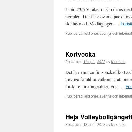
Lund 23/5 Vi åker tillsammans med 
portalen. Där får eleverna packa med
ska tas med. Medtag egen …
Fortsä
Publicerat i
lektioner, äventyr och informa
Kortvecka
Postat den
14 april, 2023
av
kloxhultc
Det har varit en fullspäckad kortveck
trevliga föräldrar välkomna att prese
forskare i maringeologi, Post …
For
Publicerat i
lektioner, äventyr och informa
Heja Volleybollgänget
Postat den
13 april, 2023
av
kloxhultc