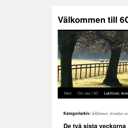
Välkommen till 6
Hem
Om oss i 6C
Lektioner, äve
Hoppa
till
lektioner, äventyr o
Kategoriarkiv:
innehåll
De två sista veckorna