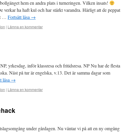
bollgänget hem en andra plats i turneringen. Vilken insats!
e verkar ha haft kul och har stärkt varandra. Härligt att de peppat
ett …
Fortsätt läsa
→
tion
|
Lämna en kommentar
NP, yrkesdag, inför klassresa och fritidsresa. NP Nu har de flesta
enska. Näst på tur är engelska, v.13. Det är samma dagar som
tt läsa
→
tion
|
Lämna en kommentar
chack
slagsomgång under gårdagen. Nu väntar vi på att en ny omgång