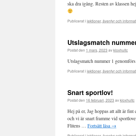
ska dra igång. Resten av klassen he
Publicerat i
lektioner, äventyr och informa
Utslagsmatch nummer
Postat den
1 mars, 2023
av
kloxhultc
Utslagsmatch nummer 1 genomförs 
Publicerat i
lektioner, äventyr och informa
Snart sportlov!
Postat den
16 februari, 2023
av
kloxhultc
Hej på er, Jag hoppas att allt är fin
och vi är snart framme vid sportlovet
Flitens …
Fortsätt läsa
→
Publicerat i
lektioner, äventyr och informa