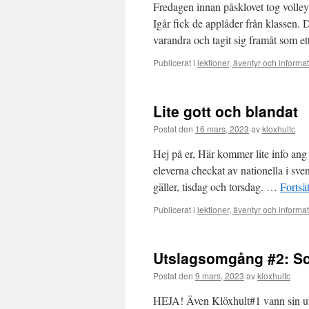
Fredagen innan påsklovet tog volley
Igår fick de applåder från klassen. D
varandra och tagit sig framåt som 
Publicerat i
lektioner, äventyr och informa
Lite gott och blandat
Postat den
16 mars, 2023
av
kloxhultc
Hej på er, Här kommer lite info ang 
eleverna checkat av nationella i sv
gäller, tisdag och torsdag. …
Fortsä
Publicerat i
lektioner, äventyr och informa
Utslagsomgång #2: S
Postat den
9 mars, 2023
av
kloxhultc
HEJA! Även Klöxhult#1 vann sin ut