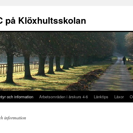
C på Klöxhultsskolan
ntyr och information
Arbetsområden i årskurs 4-6
Länktips
Läxor
O
ch information